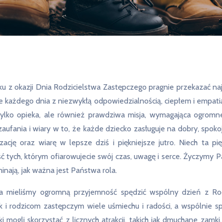
z okazji Dnia Rodzicielstwa Zastępczego pragnie przekazać naj
re każdego dnia z niezwykłą odpowiedzialnością, ciepłem i empati
tylko opieka, ale również prawdziwa misja, wymagająca ogromne
fania i wiary w to, że każde dziecko zasługuje na dobry, spok
zację oraz wiarę w lepsze dziś i piękniejsze jutro. Niech ta 
ć tych, którym ofiarowujecie swój czas, uwagę i serce. Życzymy Pa
minają, jak ważna jest Państwa rola.
mieliśmy ogromną przyjemność spędzić wspólny dzień z Rodz
 i rodzicom zastępczym wiele uśmiechu i radości, a wspólnie spęd
i mogli skorzystać z licznych atrakcji, takich jak dmuchane zamki